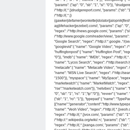
"params": {"ap": "0", "sb": "1", "si": "0"}}, "drudg
/^http://(.*.|)drudgereport.com/, "params": {"sb":
/^http://(.*.|)
(gawker|defamer|wonkette|idolator|jalopnik|fle
ag|lifehacker|jezebel).com//, "params": {"ap": "0",
"regex": /^http://news.google.com/, "params": {"s
/^http://www.google.com/reader/view/, "params": {"ap"
"Google Search", "regex": /^http://.*.google..*/(se
"googlevid":{ "name": "Google Video", "regex": /^ht
"huffingtonpost":{ "name": "Huffington Post", "regex"
"0"}}, "imdb":{ "name": "IMDb", "regex": /^http://(.*.
"name": "Lycos Search", "regex": /^http://search.ly
"metacafe":{ "name": "Metacafe Video", "regex": /^ht
"name": "MSN Live Search", "regex": /^http://sear
"1500"}}, "myspace":{ "name": "MySpace", "regex": /
"marketwatch":{ "name": "MarketWatch", "regex": /^h
"rse":"marketwatch.com"}}, "netvibes":{ "name": "
"0", "sb": "1", "rs": "1","tp":"0"}}, "revver":{ "name
{"sb": "1", "ro": "1"}}, "typepad":{ "name": "TypePad
[{"name":"generator","content":"http://www.typepad.c
"name": "Veoh Video", "regex": /^http://(.*.|)veoh.c
"regex": /^http://(.*.|)vox.com/, "params": {"sb": "1
/^http://.*.wikipedia.org/wiki/.+/, "params": {"sb": 
"regex": /^http://(.*.|)xanga.com/, "params": {"sb": 