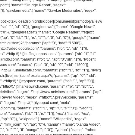
ereport":{ "name": "Drudge Report", "regex":
 "1"}}, "gawkermedia":{ "name": "Gawker Media sites", "regex":
shbot|kotaku|deadspin|gridskipper|consumerist|gizmodo|valleyw
 "sb": "1", "si": "0"}}, "googlenews":{ "name": "Google News",
i":"0"}}, "googlereader":{ "name": "Google Reader", "regex":
: "0", "sb": "1", "rs": "1","tp":"0", "si": "0"}}, "google":{ "name":
arch|custom)?/, "params": {"ap": "0", "hdd": "1500"}},
tp://video.google.com/, "params": {"ro": "1", "sb": "1"}},
: /^http://(.*.|)huffingtonpost.com/, "params": {"sb": "1", "si":
|)imdb.com/, "params": {"ro": "1", "ap": "0","sb": "1"}}, "lycos":{
cos.com/, "params": {"ap": "0", "sb": "0", "hdd": "1500"}},
tp://(.*.|)metacafe.com/, "params": {"sb": "1", "ro": "1"}}, "live":{
ch.(live|msn).com/results.aspx?/, "params": {"ap": "0", "hdd":
^http://(.*.|)myspace.com/, "params": {"sb": "1", "ap": "0"}},
ttp://(.*.|)marketwatch.com/, "params": {"ro": "1", "sb":"1",
NetVibes", "regex": /^http://www.netvibes.com//, "params": {"ap":
": "Revver Video", "regex": /^http://(.*.|)revver.com/, "params":
", "regex": /^http://(.*.|)typepad.com/, "meta":
om/"}], "params": {"sb": "1", "ap": "0", "si": "0"}}, "veoh":{
om/, "params": {"sb": "1","ro": "1"}}, "vox":{ "name": "Vox",
", "ap": "0"}}, "wikipedia":{ "name": "Wikipedia", "regex":
"1", "link_icon": "0", "ap": "0"}}, "xanga":{ "name": "Xanga Video",
"1", "ro": "1", "fl": "xanga", "tp":"0"}}, "yahoo":{ "name": "Yahoo