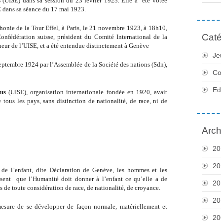
s
(UISE) dans sa session du 23 février 1923. Elle a "été votée
E dans sa séance du 17 mai 1923.
phonie de la Tour Effel, à Paris, le 21 novembre 1923, à 18h10,
Caté
onfédération suisse, président du Comité International de la
r de l’UISE, et a été entendue distinctement à Genève
Je
septembre 1924 par l’Assemblée de la Société des nations (Sdn),
Co
Ed
ts
(UISE), organisation internationale fondée en 1920, avait
 tous les pays, sans distinction de nationalité, de
race, ni de
Arch
20
20
s de l’enfant, dite Déclaration de Genève, les hommes et les
ssent
que l’Humanité doit donner à l’enfant ce qu’elle a de
20
rs de toute considération de race, de nationalité, de croyance.
20
mesure de se développer de façon normale, matériellement et
20