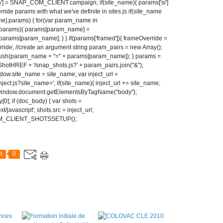
 = SNAP_COM_CLIENT.campaign; if(site_name){ params['si']
override params with what we've definite in sites.js if(site_name
].params) { for(var param_name in
params){ params[param_name] =
ams[param_name]; } } if(params['framed']){ frameOverride =
ide; //create an argument string param_pairs = new Array();
push(param_name + "=" + params[param_name]); } params =
HREF + '/snap_shots.js?' + param_pairs.join("&");
ow.site_name = site_name; var inject_url =
t.js?site_name='; if(site_name){ inject_url += site_name;
y = window.document.getElementsByTagName("body");
]; if (doc_body) { var shots =
t/javascript'; shots.src = inject_url;
_COM_CLIENT_SHOTSSETUP();
t
0