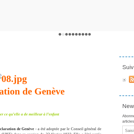
Suiv
ation
de Genève
News
r ce qu’elle a de meilleur à l’enfant
Abonne
article
Email
claration de Genève
- a été adoptée par le Conseil général de