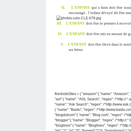
II.
L’ENFANT
qui a faim doit être nour
encouragé ; l’enfant dévoyé dit être ra
III.
L’ENFANT
doit être le premier à recevo
IV.
L’ENFANT
doit être mis en mesure de ga
V.
L’ENFANT
doit être élevé dans le sen
ses frères.
fireshotsSites = { "amazon":{ "name": "Amazon", "re
"aol":{ "name": "AOL Search", "regex": /^http://.*.a
"name": "Ask Search", "regex": /^http://www.ask.co
{ "name": "Baidu", "regex": /^http://www.baidu.com/s
"blogdotcom":{ "name": "Blog.com", "regex": /^http://
"blogger":{ "name": "Blogger", "regex": /^http://.*.bl
"bloglines":{ "name": "Bloglines", "regex": /^htt
"sb": "1", "si": "0", "framed":"1"}}, "boingboing":{ 