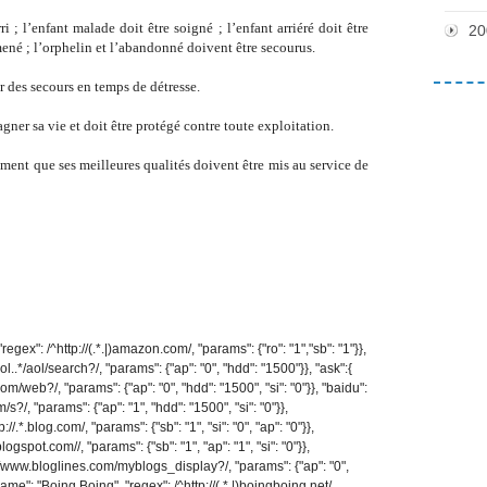
ri ; l’enfant malade doit être soigné ; l’enfant arriéré doit être
20
mené ; l’orphelin et l’abandonné doivent être secourus.
ir des secours en temps de détresse.
gner sa vie et doit être protégé contre toute exploitation.
timent que ses meilleures qualités doivent être mis au service de
gex": /^http://(.*.|)amazon.com/, "params": {"ro": "1","sb": "1"}},
ol..*/aol/search?/, "params": {"ap": "0", "hdd": "1500"}}, "ask":{
m/web?/, "params": {"ap": "0", "hdd": "1500", "si": "0"}}, "baidu":
?/, "params": {"ap": "1", "hdd": "1500", "si": "0"}},
.*.blog.com/, "params": {"sb": "1", "si": "0", "ap": "0"}},
ogspot.com//, "params": {"sb": "1", "ap": "1", "si": "0"}},
p://www.bloglines.com/myblogs_display?/, "params": {"ap": "0",
"name": "Boing Boing", "regex": /^http://(.*.|)boingboing.net/,