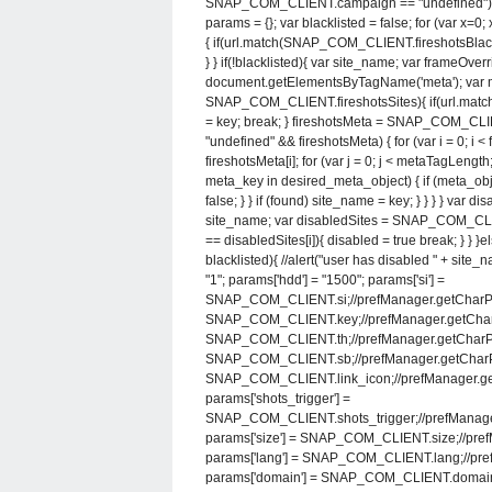
SNAP_COM_CLIENT.campaign == "undefined")
params = {}; var blacklisted = false; for (var x
{ if(url.match(SNAP_COM_CLIENT.fireshotsBlackliste
} } if(!blacklisted){ var site_name; var frameOver
document.getElementsByTagName('meta'); var me
SNAP_COM_CLIENT.fireshotsSites){ if(url.matc
= key; break; } fireshotsMeta = SNAP_COM_CLIEN
"undefined" && fireshotsMeta) { for (var i = 0; i 
fireshotsMeta[i]; for (var j = 0; j < metaTagLength
meta_key in desired_meta_object) { if (meta_ob
false; } } if (found) site_name = key; } } } } var d
site_name; var disabledSites = SNAP_COM_CLIENT.d
== disabledSites[i]){ disabled = true break; } } }els
blacklisted){ //alert("user has disabled " + site_na
"1"; params['hdd'] = "1500"; params['si'] =
SNAP_COM_CLIENT.si;//prefManager.getCharPref("
SNAP_COM_CLIENT.key;//prefManager.getCharPref
SNAP_COM_CLIENT.th;//prefManager.getCharPref(
SNAP_COM_CLIENT.sb;//prefManager.getCharPref(
SNAP_COM_CLIENT.link_icon;//prefManager.getCh
params['shots_trigger'] =
SNAP_COM_CLIENT.shots_trigger;//prefManager.g
params['size'] = SNAP_COM_CLIENT.size;//prefMa
params['lang'] = SNAP_COM_CLIENT.lang;//prefM
params['domain'] = SNAP_COM_CLIENT.domain;//'