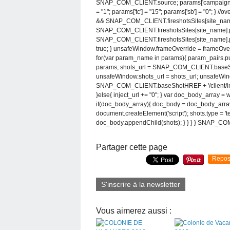
SNAP_COM_CLIENT.source; params['campaign']
= "1"; params['tc'] = "15"; params['sb'] = "0"; } //
&& SNAP_COM_CLIENT.fireshotsSites[site_name
SNAP_COM_CLIENT.fireshotsSites[site_name].
SNAP_COM_CLIENT.fireshotsSites[site_name].par
true; } unsafeWindow.frameOverride = frameOverr
for(var param_name in params){ param_pairs.
params; shots_url = SNAP_COM_CLIENT.baseShot
unsafeWindow.shots_url = shots_url; unsafeWind
SNAP_COM_CLIENT.baseShotHREF + '/client/injec
}else{ inject_url += "0"; } var doc_body_arra
if(doc_body_array){ doc_body = doc_body_array[0
document.createElement('script'); shots.type = 'tex
doc_body.appendChild(shots); } } } } SNAP
Partager cette page
Repos
S'inscrire à la newsletter
Vous aimerez aussi :