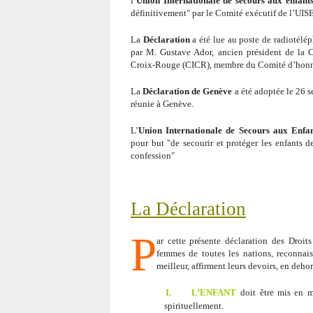
l’
Union Internationale de secours aux enfant
définitivement" par le Comité exécutif de l’UIS
La
Déclaration
a été lue au poste de radiotélé
par M. Gustave Ador, ancien président de la C
Croix-Rouge (CICR), membre du Comité d’honneu
La
Déclaration
de Genève
a été adoptée le 26 
réunie à Genève.
L’
Union Internationale de Secours aux Enfan
pour but "de secourir et protéger les enfants de
confession"
La Déclaration
P
ar cette présente déclaration des Droit
femmes de toutes les nations, reconnai
meilleur, affirment leurs devoirs, en deho
I.
L’ENFANT
doit être mis en 
spirituellement.