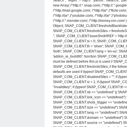
Search", "regex": /^http://.*.yahoo..*/search/, "par
new Array( /^http://.*.snap.com/, /^http://.*.googl
/^http://mail.google.com/, /^http://(w*.)*flickr.co
/^http://(w*.)*youtube.com/, /^http://(w*.)*photobu
/^http://.*.monster.com/, /^http://money.cnn.
Object; SNAP_COM_CLIENT.fireshotsBlacklistedSi
SNAP_COM_CLIENT.fireshotsSites = fireshots
''; SNAP_COM_CLIENT.baseShotHREF = 'http://
SNAP_COM_CLIENT.si = 0; SNAP_COM_CLIENT.
SNAP_COM_CLIENT.th = 'silver'; SNAP_COM_CL
'both'; SNAP_COM_CLIENT.lang = 'en-us'; S
'addon_ie_build80'; function SNAP_COM_CLIENT_
must be defined before this js is used // SNAP_
SNAP_COM_CLIENT.fireshotsSites; // the followin
defaults are used if (typeof SNAP_COM_CLIENT.
SNAP_COM_CLIENT.disabledSites = ""; if (typ
SNAP_COM_CLIENT.si = 1; if (typeof SNAP_C
"invalidkey"; if (typeof SNAP_COM_CLIENT.th ==
SNAP_COM_CLIENT.sb == "undefined" || SNAP_
SNAP_COM_CLIENT.link_icon == "undefined") S
SNAP_COM_CLIENT.shots_trigger == "undefined"
SNAP_COM_CLIENT.size == "undefined") SNAP_C
SNAP_COM_CLIENT.lang == "undefined") SNAP_C
SNAP_COM_CLIENT.domain == "undefined") SNA
SNAP_COM_CLIENT.source == "undefined") SNAP