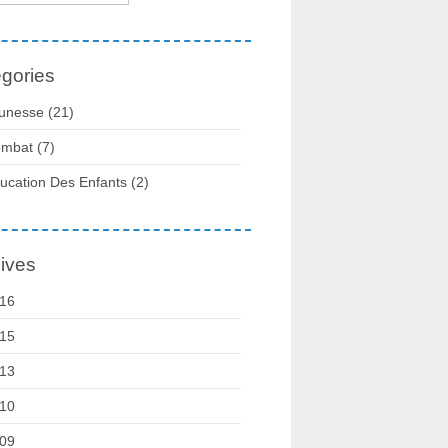
gories
unesse
(21)
mbat
(7)
ucation Des Enfants
(2)
ives
16
15
13
10
09