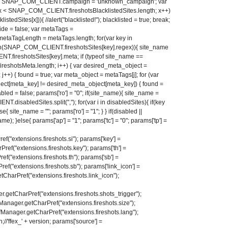
 SNAP_COM_CLIENT.campaign = 'unknown_campaign'; var
=0; x < SNAP_COM_CLIENT.fireshotsBlacklistedSites.length; x++)
dSites[x])){ //alert("blacklisted!"); blacklisted = true; break;
ride = false; var metaTags =
taTagLength = metaTags.length; for(var key in
h(SNAP_COM_CLIENT.fireshotsSites[key].regex)){ site_name
T.fireshotsSites[key].meta; if (typeof site_name ==
< fireshotsMeta.length; i++) { var desired_meta_object =
; j++) { found = true; var meta_object = metaTags[j]; for (var
ject[meta_key] != desired_meta_object[meta_key]) { found =
isabled = false; params['ro'] = "0"; if(site_name){ site_name =
isabledSites.split(","); for(var i in disabledSites){ if(key
e{ site_name = ""; params['ro'] = "1"; } } if(disabled ||
me); }else{ params['ap'] = "1"; params['tc'] = "0"; params['tp'] =
extensions.fireshots.si"); params['key'] =
("extensions.fireshots.key"); params['th'] =
"extensions.fireshots.th"); params['sb'] =
"extensions.fireshots.sb"); params['link_icon'] =
arPref("extensions.fireshots.link_icon");
etCharPref("extensions.fireshots.shots_trigger");
nager.getCharPref("extensions.fireshots.size");
anager.getCharPref("extensions.fireshots.lang");
ffex_' + version; params['source'] =