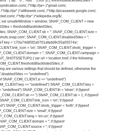
ams": {"ap": "0", "hdd": "1500"}} }; fireshotsBlacklistedSites =
esyndication.com/, /^http://(w+.)*gmail.com/,
m/, /^http://(w*.)*alltheweb.com/, /^http://picasaweb.google.com/,
cket.com/, /^http://(w*.)*wikipedia.org/$/,
com/ ); var unsafeWindow = window; SNAP_COM_CLIENT = new
tes = fireshotsBlacklistedSites;
Sites; SNAP_COM_CLIENT.sb = ''; SNAP_COM_CLIENT.size =
shots.snap.com'; SNAP_COM_CLIENT.disabledSites = '';
key = 'c70a74d85f2a0701afadd9c55a05574a';
IENT.link_icon = 'on'; SNAP_COM_CLIENT.shots_trigger =
NAP_COM_CLIENT.domain = ''; SNAP_COM_CLIENT.campaign =
SHOTSSETUP() { var url = location.href; // the following
COM_CLIENT.fireshotsBlacklistedSites; //
g are various settings that should be defined, otherwise the
disabledSites == "undefined")
eof SNAP_COM_CLIENT.si == "undefined")
OM_CLIENT.key == "undefined") SNAP_COM_CLIENT.key =
 "undefined") SNAP_COM_CLIENT.th = 'silver'; if (typeof
COM_CLIENT.sb == '') SNAP_COM_CLIENT.sb = 1; if (typeof
NAP_COM_CLIENT.link_icon = 'on'; if (typeof
) SNAP_COM_CLIENT.shots_trigger = 'both'; if (typeof
OM_CLIENT.size = 'small'; if (typeof
OM_CLIENT.lang = 'en-us'; if (typeof
P_COM_CLIENT.domain = ''; if (typeof
_COM_CLIENT.source = ''; if (typeof