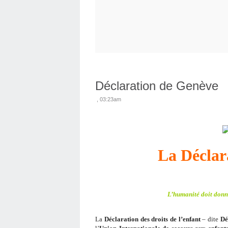
Déclaration de Genève
, 03:23am
La Déclar
L’humanité doit donne
La
Déclaration
des droits de l’enfant
– dite
Dé